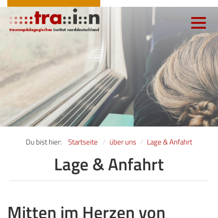
Toggle
navigatio
Du bist hier:
Startseite
über uns
Lage & Anfahrt
Lage & Anfahrt
Mitten im Herzen von