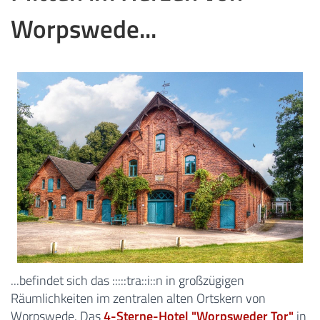
Worpswede...
...befindet sich das :::::tra::i::n in großzügigen
Räumlichkeiten im zentralen alten Ortskern von
Worpswede. Das
4-Sterne-Hotel "Worpsweder Tor"
in