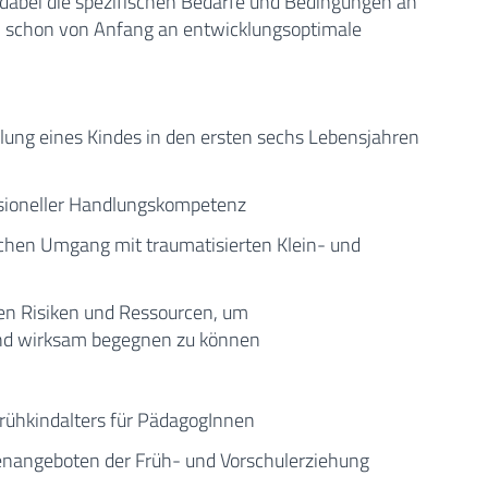
 dabei die spezifischen Bedarfe und Bedingungen an
n schon von Anfang an entwicklungsoptimale
klung eines Kindes in den ersten sechs Lebensjahren
essioneller Handlungskompetenz
schen Umgang mit traumatisierten Klein- und
chen Risiken und Ressourcen, um
und wirksam begegnen zu können
Frühkindalters für PädagogInnen
penangeboten der Früh- und Vorschulerziehung