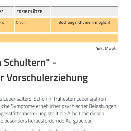
S*
FREIE PLÄTZE
pro
0 von
Buchung nicht mehr möglich!
*inkl. MwSt.
 Schultern" -
r Vorschulerziehung
s Lebensalters. Schon in frühesten Lebensjahren
utliche Symptome erheblicher psychischer Belastungen
esstättenbetreuung stellt die Arbeit mit diesen
e besonders herausfordernde Aufgabe dar.