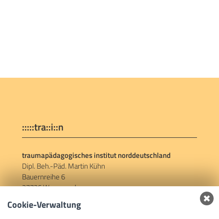
:::::tra::i::n
traumapädagogisches institut norddeutschland
Dipl. Beh.-Päd. Martin Kühn
Bauernreihe 6
27726 Worpswede
Cookie-Verwaltung
Social Links