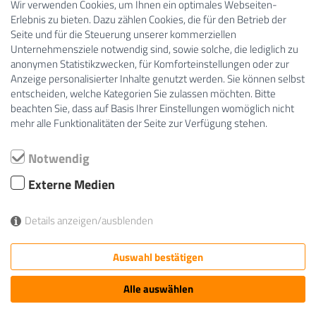
Wir verwenden Cookies, um Ihnen ein optimales Webseiten-
Erlebnis zu bieten. Dazu zählen Cookies, die für den Betrieb der
Facebook
Seite und für die Steuerung unserer kommerziellen
Unternehmensziele notwendig sind, sowie solche, die lediglich zu
anonymen Statistikzwecken, für Komforteinstellungen oder zur
Links
Anzeige personalisierter Inhalte genutzt werden. Sie können selbst
entscheiden, welche Kategorien Sie zulassen möchten. Bitte
beachten Sie, dass auf Basis Ihrer Einstellungen womöglich nicht
wir bieten
mehr alle Funktionalitäten der Seite zur Verfügung stehen.
über uns
alles andere …
Notwendig
Kontakt
Externe Medien
Details anzeigen/ausblenden
Auswahl bestätigen
©2026
:::::tra::i::n, traumapädagogisches institut
norddeutschland
, All Rights Reserved
Impressum
Datenschutzerklärung
Cookie Einstellungen
Alle auswählen