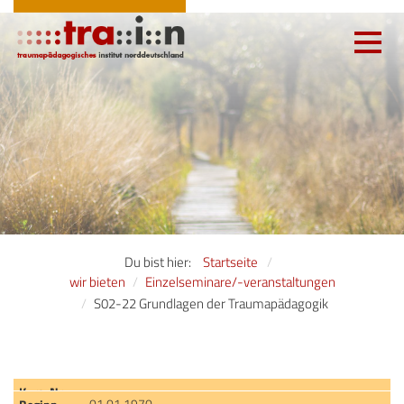
Toggle
navigatio
Du bist hier:
Startseite
wir bieten
Einzelseminare/-veranstaltungen
S02-22 Grundlagen der Traumapädagogik
01.01.1970