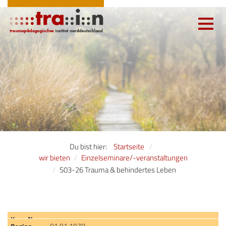
Toggle
navigatio
Du bist hier:
Startseite
wir bieten
Einzelseminare/-veranstaltungen
S03-26 Trauma & behindertes Leben
01.01.1970