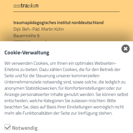
:::::tra::i::n
traumapädagogisches institut norddeutschland
Dipl. Beh.-Päd. Martin Kühn
Bauernreihe 6
27726 Worpswede
Cookie-Verwaltung
Social Links
Wir verwenden Cookies, um Ihnen ein optimales Webseiten-
Erlebnis zu bieten. Dazu zählen Cookies, die für den Betrieb der
Facebook
Seite und für die Steuerung unserer kommerziellen
Unternehmensziele notwendig sind, sowie solche, die lediglich zu
anonymen Statistikzwecken, für Komforteinstellungen oder zur
Links
Anzeige personalisierter Inhalte genutzt werden. Sie können selbst
entscheiden, welche Kategorien Sie zulassen möchten. Bitte
beachten Sie, dass auf Basis Ihrer Einstellungen womöglich nicht
wir bieten
mehr alle Funktionalitäten der Seite zur Verfügung stehen.
über uns
alles andere …
Notwendig
Kontakt