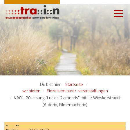
Toggle
navigatio
Du bist hier:
Startseite
wir bieten
Einzelseminare/-veranstaltungen
VA01-20 Lesung "Lucies Diamonds" mit Liz Wieskerstrauch
(Autorin, Filmemacherin)
01.01.1970